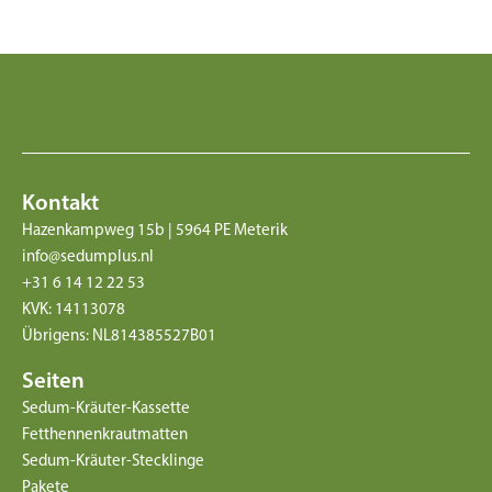
Kontakt
Hazenkampweg 15b | 5964 PE Meterik
info@sedumplus.nl
+31 6 14 12 22 53
KVK: 14113078
Übrigens: NL814385527B01
Seiten
Sedum-Kräuter-Kassette
Fetthennenkrautmatten
Sedum-Kräuter-Stecklinge
Pakete