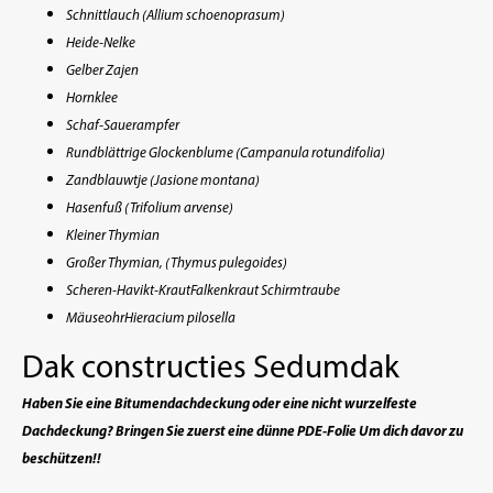
Schnittlauch (Allium schoenoprasum)
Heide-Nelke
Gelber Zajen
Hornklee
Schaf-Sauerampfer
Rundblättrige Glockenblume (Campanula rotundifolia)
Zandblauwtje (Jasione montana)
Hasenfuß (Trifolium arvense)
Kleiner Thymian
Großer Thymian, (Thymus pulegoides)
Scheren-Havikt-Kraut
Falkenkraut Schirmtraube
Mäuseohr
Hieracium pilosella
Dak constructies Sedumdak
Haben Sie eine Bitumendachdeckung oder eine nicht wurzelfeste
Dachdeckung? Bringen Sie zuerst eine dünne
PDE-Folie
Um dich davor zu
beschützen!!