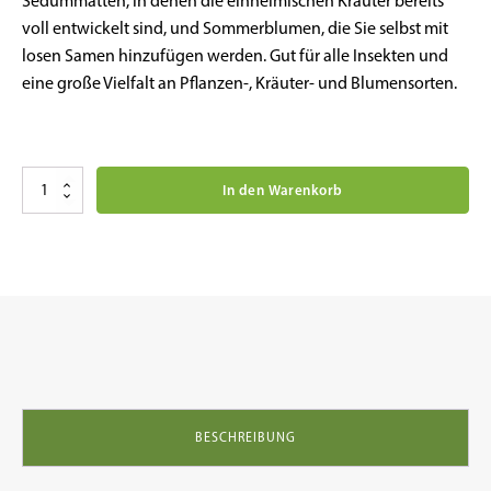
Sedummatten, in denen die einheimischen Kräuter bereits
voll entwickelt sind, und Sommerblumen, die Sie selbst mit
losen Samen hinzufügen werden. Gut für alle Insekten und
eine große Vielfalt an Pflanzen-, Kräuter- und Blumensorten.
Biodivers
In den Warenkorb
Bloemen
Sedum
50%
inheems
Kruiden
50%
pakket
groenblauw
wateropslag
35
liter
p/m²
BESCHREIBUNG
Menge