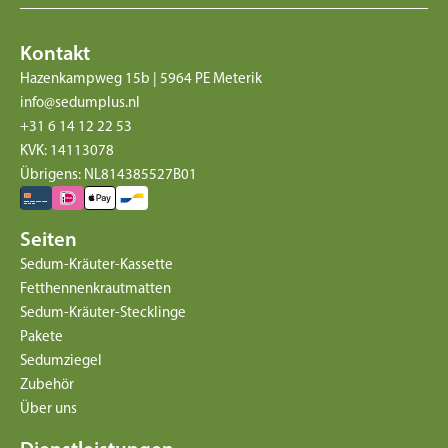
Kontakt
Hazenkampweg 15b | 5964 PE Meterik
info@sedumplus.nl
+31 6 14 12 22 53
KVK: 14113078
Übrigens: NL814385527B01
Seiten
Sedum-Kräuter-Kassette
Fetthennenkrautmatten
Sedum-Kräuter-Stecklinge
Pakete
Sedumziegel
Zubehör
Über uns