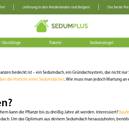
fert
Lieferung in den Niederlanden und Belgien
Der beste Prei
-Stecklinge
Pakete
Sedumziegel
Pflanzen bedeckt ist – ein Sedumdach, ein Gründachsystem, das nicht nu
über die Vorteile eines Sedumdaches
. Wie muss man jedoch Wartung an 
en?
ern kann die Pflanze bis zu dreißig Jahre alt werden. Interessiert?
Kaufe
mdach. Um das Optimum aus deinem Sedumdach herauszuholen, benötigs