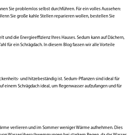
nen Sie problemlos selbst durchführen. Für ein volles Aussehen:
Wenn Sie große kahle Stellen reparieren wollen, bestellen Sie
elt und die Energieeffizienz Ihres Hauses. Sedum kann auf Dächern,
ahl für ein Schrägdach. In diesem Blog fassen wir alle Vorteile
ckenheits- und hitzebeständig ist. Sedum-Pflanzen sind ideal für
 auf einem Schrägdach ideal, um Regenwasser aufzufangen und für
er Wärme verlieren und im Sommer weniger Wärme aufnehmen. Dies
ung von Wasserüberschwemmungen bei starkem Regen, da das Wasser