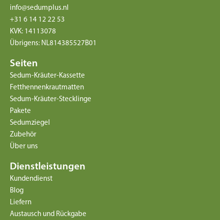
info@sedumplus.nl
+31 6 14 12 22 53
KVK: 14113078
Übrigens: NL814385527B01
Seiten
Sedum-Kräuter-Kassette
Fetthennenkrautmatten
Sedum-Kräuter-Stecklinge
Pakete
Sedumziegel
Zubehör
Über uns
Dienstleistungen
Kundendienst
Blog
Liefern
Austausch und Rückgabe