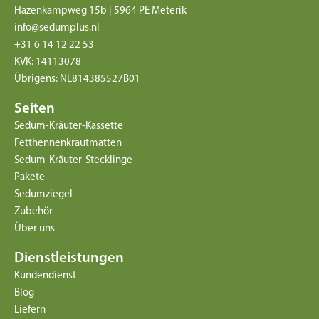
Hazenkampweg 15b | 5964 PE Meterik
info@sedumplus.nl
+31 6 14 12 22 53
KVK: 14113078
Übrigens: NL814385527B01
Seiten
Sedum-Kräuter-Kassette
Fetthennenkrautmatten
Sedum-Kräuter-Stecklinge
Pakete
Sedumziegel
Zubehör
Über uns
Dienstleistungen
Kundendienst
Blog
Liefern