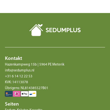
Kontakt
Hazenkampweg 15b | 5964 PE Meterik
info@sedumplus.nl
+31 6 14 12 22 53
KVK: 14113078
Übrigens: NL814385527B01
Seiten