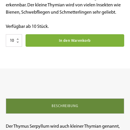
erkennbar. Der kleine Thymian wird von vielen Insekten wie
Bienen, Schwebfliegen und Schmetterlingen sehr geliebt.
Verfügbar ab 10 Stück.
Kruiden
In den Warenkorb
planten
Thymus
serpyllum
kleine
tijm
Menge
BESCHREIBUNG
Der Thymus Serpyllum wird auch kleiner Thymian genannt,