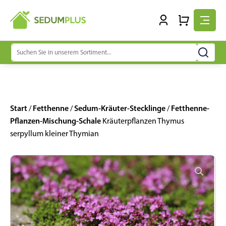
Suchen
nach:
Start
Fetthenne
Sedum-Kräuter-Stecklinge
Fetthenne-
/
/
/
Pflanzen-Mischung-Schale
Kräuterpflanzen Thymus
serpyllum kleiner Thymian