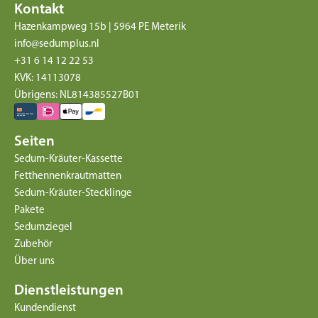
Kontakt
Hazenkampweg 15b | 5964 PE Meterik
info@sedumplus.nl
+31 6 14 12 22 53
KVK: 14113078
Übrigens: NL814385527B01
Seiten
Sedum-Kräuter-Kassette
Fetthennenkrautmatten
Sedum-Kräuter-Stecklinge
Pakete
Sedumziegel
Zubehör
Über uns
Dienstleistungen
Kundendienst