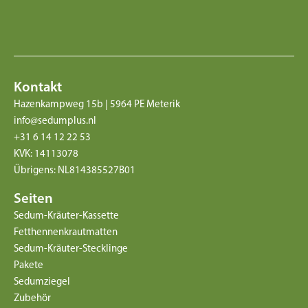
Kontakt
Hazenkampweg 15b | 5964 PE Meterik
info@sedumplus.nl
+31 6 14 12 22 53
KVK: 14113078
Übrigens: NL814385527B01
Seiten
Sedum-Kräuter-Kassette
Fetthennenkrautmatten
Sedum-Kräuter-Stecklinge
Pakete
Sedumziegel
Zubehör