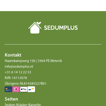
Kontakt
Hazenkampweg 15b | 5964 PE Meterik
info@sedumplus.nl
+31 6 14 12 22 53
KVK: 14113078
Übrigens: NL814385527B01
Seiten
Sedum-Kräuter-Kassette