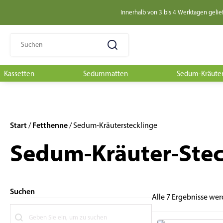
Innerhalb von 3 bis 4 Werktagen gelie
Suchen
nach:
Kassetten
Sedummatten
Sedum-Kräuter
Start
Fetthenne
/
/ Sedum-Kräuterstecklinge
Sedum-Kräuter-Stec
Suchen
Alle 7 Ergebnisse we
Suchen