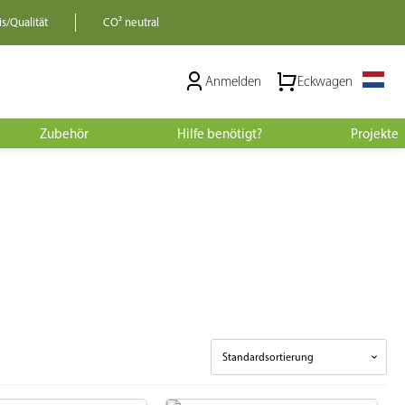
s/Qualität
CO² neutral
Anmelden
Eckwagen
Zubehör
Hilfe benötigt?
Projekte