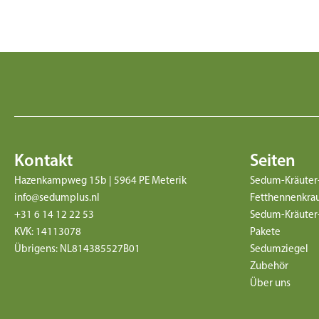
Kontakt
Seiten
Hazenkampweg 15b | 5964 PE Meterik
Sedum-Kräuter
info@sedumplus.nl
Fetthennenkra
+31 6 14 12 22 53
Sedum-Kräuter-
KVK: 14113078
Pakete
Übrigens: NL814385527B01
Sedumziegel
Zubehör
Über uns