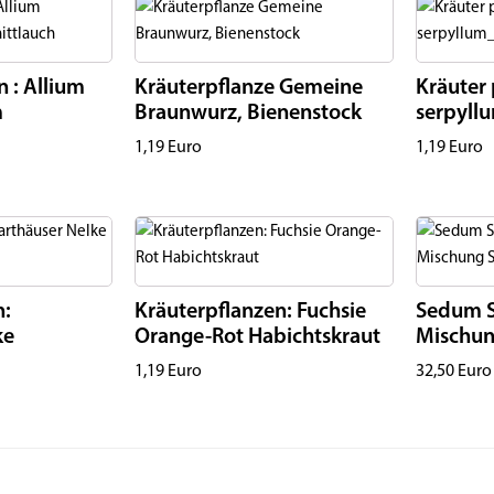
n : Allium
Kräuterpflanze Gemeine
Kräuter
m
Braunwurz, Bienenstock
serpyll
1,19
Euro
1,19
Euro
n:
Kräuterpflanzen: Fuchsie
Sedum S
ke
Orange-Rot Habichtskraut
Mischun
1,19
Euro
32,50
Euro