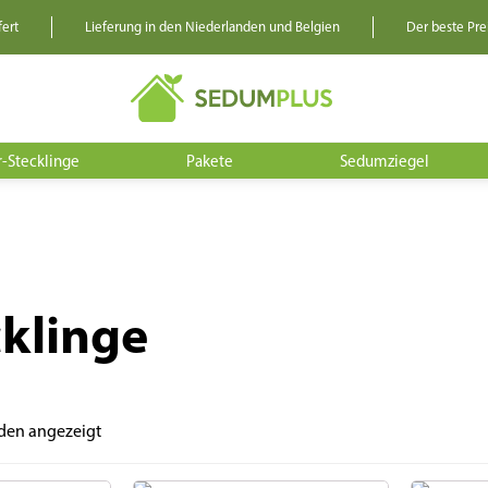
fert
Lieferung in den Niederlanden und Belgien
Der beste Prei
-Stecklinge
Pakete
Sedumziegel
klinge
rden angezeigt