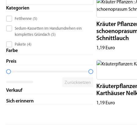
Kategorien
Produktkategorie Kontrollkästchen
Fetthenne
(5)
Kräuter Pflanze
Sedum-Kassetten im Handumdrehen ein
schoenoprasu
komplettes Gründach
(5)
Schnittlauch
Pakete
(4)
1,19
Euro
Farbe
Preis
Preisspanne
Zurücksetzen
Kräuterpflanze
Verkauf
Karthäuser Nel
Sich erinnern
1,19
Euro