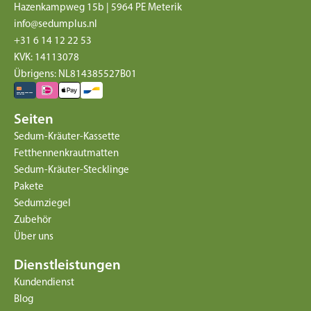
Hazenkampweg 15b | 5964 PE Meterik
info@sedumplus.nl
+31 6 14 12 22 53
KVK: 14113078
Übrigens: NL814385527B01
Seiten
Sedum-Kräuter-Kassette
Fetthennenkrautmatten
Sedum-Kräuter-Stecklinge
Pakete
Sedumziegel
Zubehör
Über uns
Dienstleistungen
Kundendienst
Blog