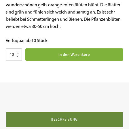
wunderschönen gelb-orange-roten Blüten blüht. Die Blätter
sind grün und fühlen sich weich und samtig an. Es ist sehr
beliebt bei Schmetterlingen und Bienen. Die Pflanzenblüten
werden etwa 30-50 cm hoch.
Verfügbar ab 10 Stück.
Kruiden
In den Warenkorb
planten:
Hieracium
aurantiacum
havikskruid
Menge
BESCHREIBUNG